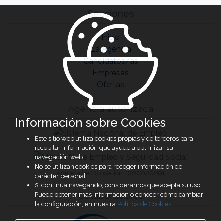
Secciones
Inicio
La Agencia
Candidatos/as
Empresas
Ofertas
Agencia autorizada
Información sobre Cookies
Este sitio web utiliza cookies propias y de terceros para
recopilar información que ayude a optimizar su
navegación web.
No se utilizan cookies para recoger información de
Agencia de Colocación 1600000091
carácter personal.
Si continúa navegando, consideramos que acepta su uso.
Colaboradores
Puede obtener más información o conocer cómo cambiar
la configuración, en nuestra
Política de Cookies
.