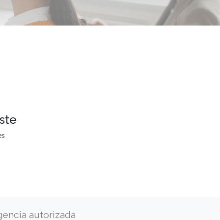
ste
es
gencia autorizada