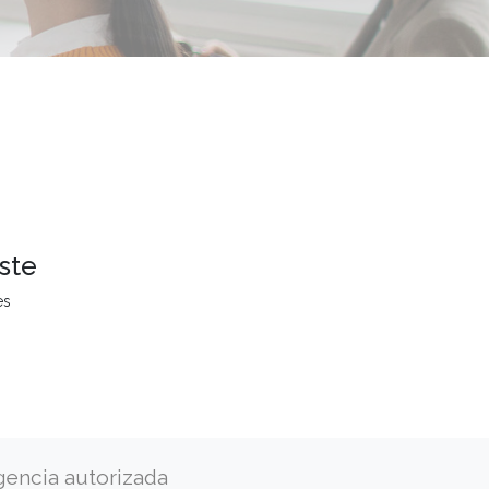
ste
es
gencia autorizada