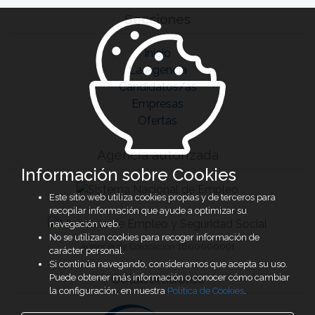
Secciones
Inicio
La Agencia
Candidatos/as
Empresas
Ofertas
Agencia autorizada
Información sobre Cookies
Este sitio web utiliza cookies propias y de terceros para
recopilar información que ayude a optimizar su
navegación web.
No se utilizan cookies para recoger información de
Agencia de Colocación 1600000091
carácter personal.
Si continúa navegando, consideramos que acepta su uso.
Colaboradores
Puede obtener más información o conocer cómo cambiar
la configuración, en nuestra
Política de Cookies
.