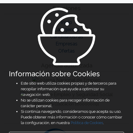
Secciones
Inicio
La Agencia
Candidatos/as
Empresas
Ofertas
Agencia autorizada
Información sobre Cookies
Este sitio web utiliza cookies propias y de terceros para
recopilar información que ayude a optimizar su
navegación web.
No se utilizan cookies para recoger información de
Agencia de Colocación 1600000091
carácter personal.
Si continúa navegando, consideramos que acepta su uso.
Colaboradores
Puede obtener más información o conocer cómo cambiar
la configuración, en nuestra
Política de Cookies
.