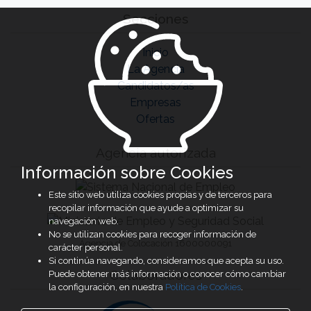
Secciones
Inicio
La Agencia
Candidatos/as
Empresas
Ofertas
Agencia autorizada
Información sobre Cookies
Este sitio web utiliza cookies propias y de terceros para
recopilar información que ayude a optimizar su
navegación web.
No se utilizan cookies para recoger información de
Agencia de Colocación 1600000091
carácter personal.
Si continúa navegando, consideramos que acepta su uso.
Colaboradores
Puede obtener más información o conocer cómo cambiar
la configuración, en nuestra
Política de Cookies
.