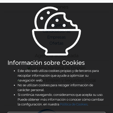
Secciones
Inicio
La Agencia
Candidatos/as
Empresas
Ofertas
Agencia autorizada
Información sobre Cookies
Este sitio web utiliza cookies propias y de terceros para
recopilar información que ayude a optimizar su
navegación web.
No se utilizan cookies para recoger información de
Agencia de Colocación 1600000091
carácter personal.
Si continúa navegando, consideramos que acepta su uso.
Colaboradores
Puede obtener más información o conocer cómo cambiar
la configuración, en nuestra
Política de Cookies
.