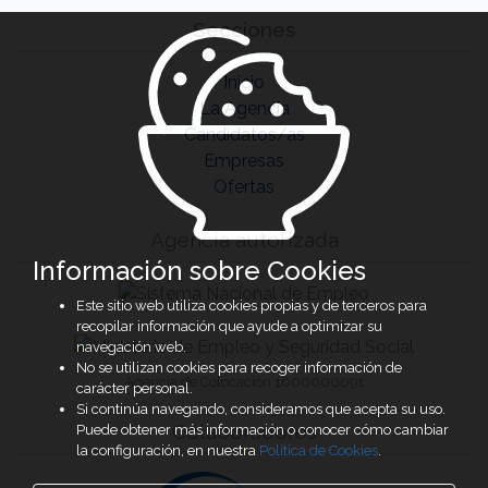
Secciones
Inicio
La Agencia
Candidatos/as
Empresas
Ofertas
Agencia autorizada
Información sobre Cookies
Este sitio web utiliza cookies propias y de terceros para
recopilar información que ayude a optimizar su
navegación web.
No se utilizan cookies para recoger información de
Agencia de Colocación 1600000091
carácter personal.
Si continúa navegando, consideramos que acepta su uso.
Colaboradores
Puede obtener más información o conocer cómo cambiar
la configuración, en nuestra
Política de Cookies
.