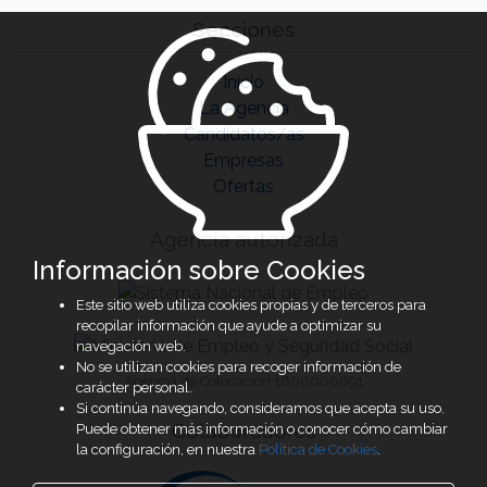
Secciones
Inicio
La Agencia
Candidatos/as
Empresas
Ofertas
Agencia autorizada
Información sobre Cookies
Este sitio web utiliza cookies propias y de terceros para
recopilar información que ayude a optimizar su
navegación web.
No se utilizan cookies para recoger información de
Agencia de Colocación 1600000091
carácter personal.
Si continúa navegando, consideramos que acepta su uso.
Colaboradores
Puede obtener más información o conocer cómo cambiar
la configuración, en nuestra
Política de Cookies
.