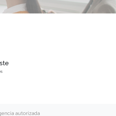
ste
es
gencia autorizada