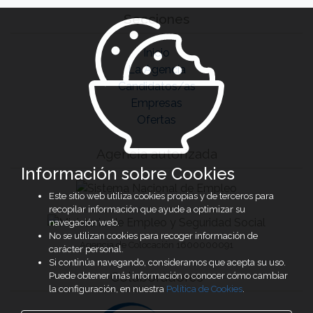
Secciones
Inicio
La Agencia
Candidatos/as
Empresas
Ofertas
Agencia autorizada
Información sobre Cookies
Este sitio web utiliza cookies propias y de terceros para
recopilar información que ayude a optimizar su
navegación web.
No se utilizan cookies para recoger información de
Agencia de Colocación 1600000091
carácter personal.
Si continúa navegando, consideramos que acepta su uso.
Colaboradores
Puede obtener más información o conocer cómo cambiar
la configuración, en nuestra
Política de Cookies
.