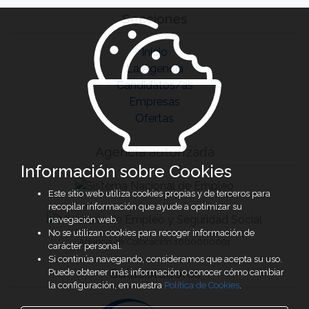
Secciones
Inicio
La Agencia
Candidatos/as
Empresas
Ofertas
Agencia autorizada
Información sobre Cookies
Este sitio web utiliza cookies propias y de terceros para
recopilar información que ayude a optimizar su
navegación web.
No se utilizan cookies para recoger información de
Agencia de Colocación 1600000091
carácter personal.
Si continúa navegando, consideramos que acepta su uso.
Colaboradores
Puede obtener más información o conocer cómo cambiar
la configuración, en nuestra
Política de Cookies
.