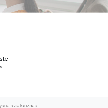
ste
es
gencia autorizada