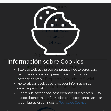
Secciones
Inicio
La Agencia
Candidatos/as
Empresas
Ofertas
Agencia autorizada
Información sobre Cookies
Este sitio web utiliza cookies propias y de terceros para
recopilar información que ayude a optimizar su
navegación web.
No se utilizan cookies para recoger información de
Agencia de Colocación 1600000091
carácter personal.
Si continúa navegando, consideramos que acepta su uso.
Colaboradores
Puede obtener más información o conocer cómo cambiar
la configuración, en nuestra
Política de Cookies
.