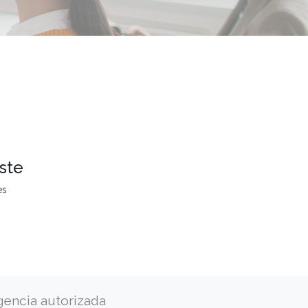
ste
es
gencia autorizada