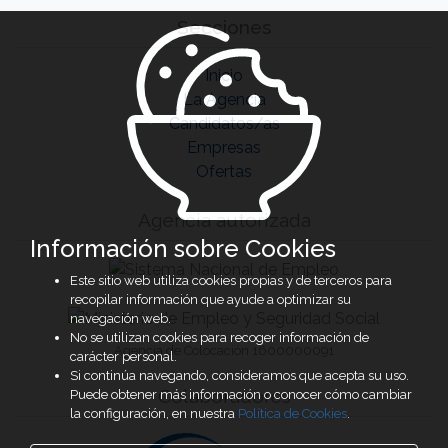
Secciones
Inicio
La Agencia
Candidatos/as
Empresas
Ofertas
Agencia autorizada
Información sobre Cookies
Este sitio web utiliza cookies propias y de terceros para
recopilar información que ayude a optimizar su
navegación web.
No se utilizan cookies para recoger información de
Agencia de Colocación 1600000091
carácter personal.
Si continúa navegando, consideramos que acepta su uso.
Colaboradores
Puede obtener más información o conocer cómo cambiar
la configuración, en nuestra
Política de Cookies
.