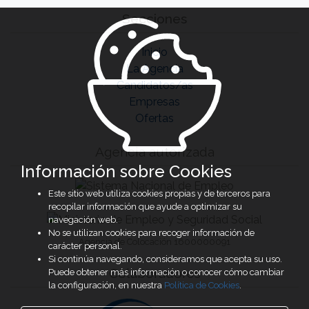
Secciones
Inicio
La Agencia
Candidatos/as
Empresas
Ofertas
Agencia autorizada
Información sobre Cookies
Este sitio web utiliza cookies propias y de terceros para
recopilar información que ayude a optimizar su
navegación web.
No se utilizan cookies para recoger información de
Agencia de Colocación 1600000091
carácter personal.
Si continúa navegando, consideramos que acepta su uso.
Colaboradores
Puede obtener más información o conocer cómo cambiar
la configuración, en nuestra
Política de Cookies
.