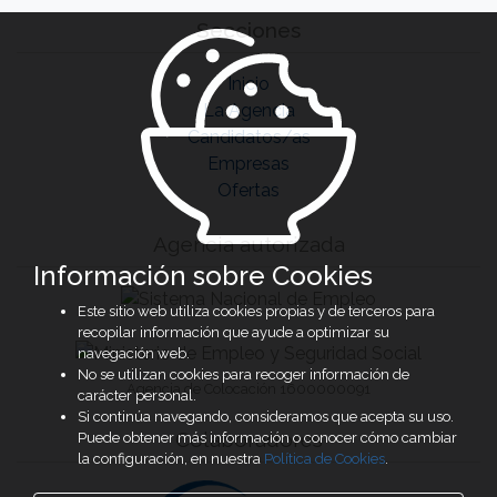
Secciones
Inicio
La Agencia
Candidatos/as
Empresas
Ofertas
Agencia autorizada
Información sobre Cookies
Este sitio web utiliza cookies propias y de terceros para
recopilar información que ayude a optimizar su
navegación web.
No se utilizan cookies para recoger información de
Agencia de Colocación 1600000091
carácter personal.
Si continúa navegando, consideramos que acepta su uso.
Colaboradores
Puede obtener más información o conocer cómo cambiar
la configuración, en nuestra
Política de Cookies
.