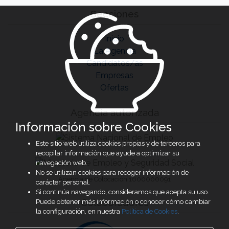
Secciones
Inicio
La Agencia
Candidatos/as
Empresas
Ofertas
Agencia autorizada
Información sobre Cookies
Este sitio web utiliza cookies propias y de terceros para
recopilar información que ayude a optimizar su
navegación web.
No se utilizan cookies para recoger información de
Agencia de Colocación 1600000091
carácter personal.
Si continúa navegando, consideramos que acepta su uso.
Colaboradores
Puede obtener más información o conocer cómo cambiar
la configuración, en nuestra
Política de Cookies
.