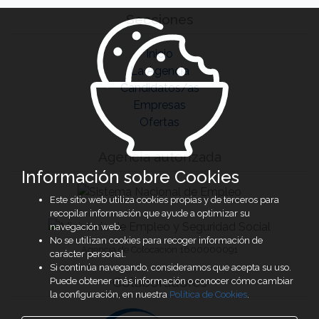
Secciones
Inicio
La Agencia
Candidatos/as
Empresas
Ofertas
Agencia autorizada
Información sobre Cookies
Este sitio web utiliza cookies propias y de terceros para
recopilar información que ayude a optimizar su
navegación web.
No se utilizan cookies para recoger información de
Agencia de Colocación 1600000091
carácter personal.
Si continúa navegando, consideramos que acepta su uso.
Colaboradores
Puede obtener más información o conocer cómo cambiar
la configuración, en nuestra
Política de Cookies
.