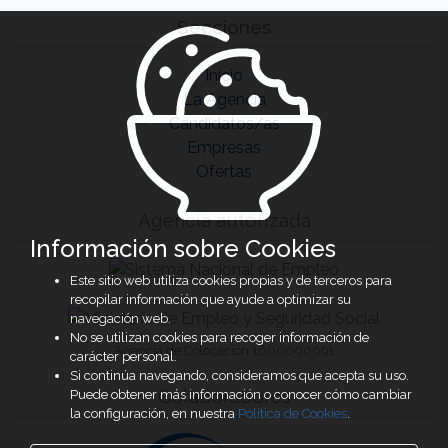
Secciones
Inicio
La Agencia
Candidatos/as
Empresas
Ofertas
Agencia autorizada
Información sobre Cookies
Este sitio web utiliza cookies propias y de terceros para
recopilar información que ayude a optimizar su
navegación web.
No se utilizan cookies para recoger información de
Agencia de Colocación 1600000091
carácter personal.
Si continúa navegando, consideramos que acepta su uso.
Colaboradores
Puede obtener más información o conocer cómo cambiar
la configuración, en nuestra
Política de Cookies
.