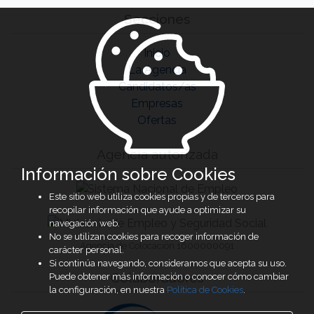
Secciones
Inicio
La Agencia
Candidatos/as
Empresas
Ofertas
Agencia autorizada
Información sobre Cookies
Este sitio web utiliza cookies propias y de terceros para
recopilar información que ayude a optimizar su
navegación web.
No se utilizan cookies para recoger información de
Agencia de Colocación 1600000091
carácter personal.
Si continúa navegando, consideramos que acepta su uso.
Colaboradores
Puede obtener más información o conocer cómo cambiar
la configuración, en nuestra
Política de Cookies
.