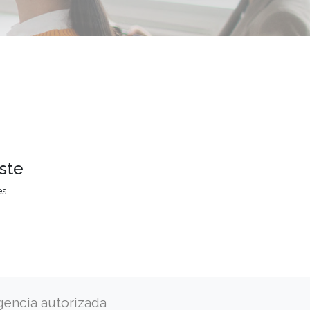
ste
es
gencia autorizada