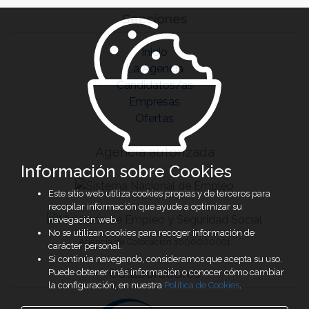
Secciones
Inicio
La Agencia
Candidatos/as
Empresas
Ofertas
Agencia autorizada
Información sobre Cookies
Este sitio web utiliza cookies propias y de terceros para
recopilar información que ayude a optimizar su
navegación web.
No se utilizan cookies para recoger información de
Agencia de Colocación 1600000091
carácter personal.
Si continúa navegando, consideramos que acepta su uso.
Colaboradores
Puede obtener más información o conocer cómo cambiar
la configuración, en nuestra
Política de Cookies
.