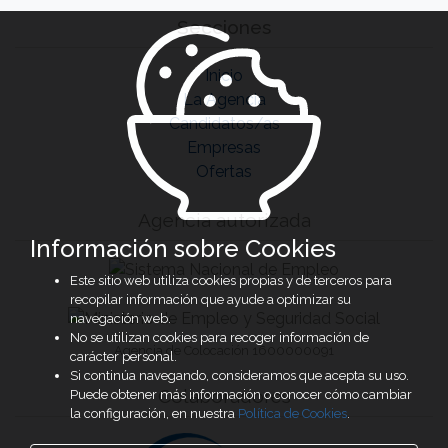
Secciones
Inicio
La Agencia
Candidatos/as
Empresas
Ofertas
Agencia autorizada
Información sobre Cookies
Este sitio web utiliza cookies propias y de terceros para
recopilar información que ayude a optimizar su
navegación web.
No se utilizan cookies para recoger información de
Agencia de Colocación 1600000091
carácter personal.
Si continúa navegando, consideramos que acepta su uso.
Colaboradores
Puede obtener más información o conocer cómo cambiar
la configuración, en nuestra
Política de Cookies
.