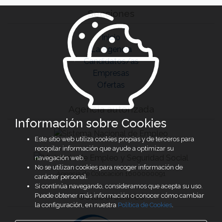
Secciones
Inicio
La Agencia
Candidatos/as
Empresas
Ofertas
Agencia autorizada
Información sobre Cookies
Este sitio web utiliza cookies propias y de terceros para
recopilar información que ayude a optimizar su
navegación web.
No se utilizan cookies para recoger información de
Agencia de Colocación 1600000091
carácter personal.
Si continúa navegando, consideramos que acepta su uso.
Colaboradores
Puede obtener más información o conocer cómo cambiar
la configuración, en nuestra
Política de Cookies
.