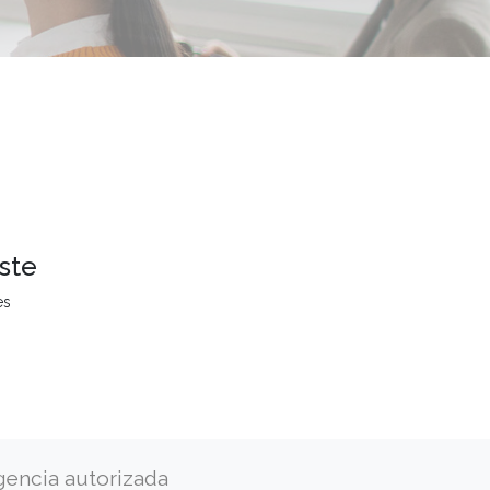
ste
es
gencia autorizada