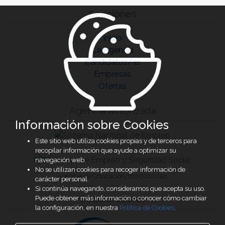
Secciones
Inicio
La Agencia
Candidatos/as
Empresas
Ofertas
Agencia autorizada
Información sobre Cookies
Este sitio web utiliza cookies propias y de terceros para
recopilar información que ayude a optimizar su
navegación web.
No se utilizan cookies para recoger información de
Agencia de Colocación 1600000091
carácter personal.
Si continúa navegando, consideramos que acepta su uso.
Colaboradores
Puede obtener más información o conocer cómo cambiar
la configuración, en nuestra
Política de Cookies
.