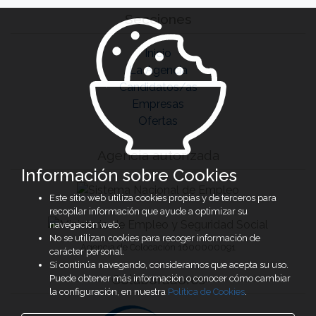
Secciones
Inicio
La Agencia
Candidatos/as
Empresas
Ofertas
Agencia autorizada
Información sobre Cookies
Este sitio web utiliza cookies propias y de terceros para
recopilar información que ayude a optimizar su
navegación web.
No se utilizan cookies para recoger información de
Agencia de Colocación 1600000091
carácter personal.
Si continúa navegando, consideramos que acepta su uso.
Colaboradores
Puede obtener más información o conocer cómo cambiar
la configuración, en nuestra
Política de Cookies
.