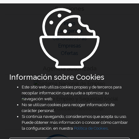
Secciones
Inicio
La Agencia
Candidatos/as
Empresas
Ofertas
Agencia autorizada
Información sobre Cookies
Este sitio web utiliza cookies propias y de terceros para
recopilar información que ayude a optimizar su
navegación web.
No se utilizan cookies para recoger información de
Agencia de Colocación 1600000091
carácter personal.
Si continúa navegando, consideramos que acepta su uso.
Colaboradores
Puede obtener más información o conocer cómo cambiar
la configuración, en nuestra
Política de Cookies
.