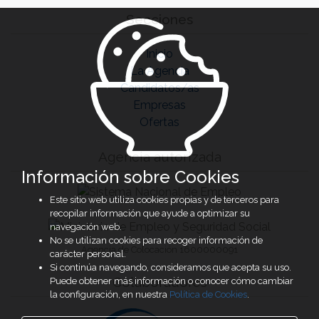
Secciones
Inicio
La Agencia
Candidatos/as
Empresas
Ofertas
Agencia autorizada
Información sobre Cookies
Este sitio web utiliza cookies propias y de terceros para
recopilar información que ayude a optimizar su
navegación web.
No se utilizan cookies para recoger información de
Agencia de Colocación 1600000091
carácter personal.
Si continúa navegando, consideramos que acepta su uso.
Colaboradores
Puede obtener más información o conocer cómo cambiar
la configuración, en nuestra
Política de Cookies
.