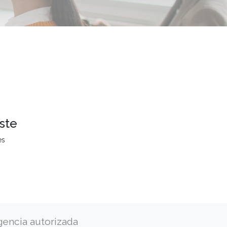
ste
es
gencia autorizada