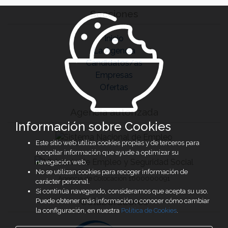
Secciones
Inicio
La Agencia
Candidatos/as
Empresas
Ofertas
Agencia autorizada
Información sobre Cookies
Este sitio web utiliza cookies propias y de terceros para
recopilar información que ayude a optimizar su
navegación web.
No se utilizan cookies para recoger información de
Agencia de Colocación 1600000091
carácter personal.
Si continúa navegando, consideramos que acepta su uso.
Colaboradores
Puede obtener más información o conocer cómo cambiar
la configuración, en nuestra
Política de Cookies
.