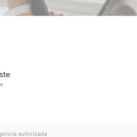
ste
es
gencia autorizada