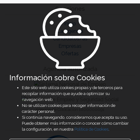
Secciones
Inicio
La Agencia
Candidatos/as
Empresas
Ofertas
Agencia autorizada
Información sobre Cookies
Este sitio web utiliza cookies propias y de terceros para
recopilar información que ayude a optimizar su
navegación web.
No se utilizan cookies para recoger información de
Agencia de Colocación 1600000091
carácter personal.
Si continúa navegando, consideramos que acepta su uso.
Colaboradores
Puede obtener más información o conocer cómo cambiar
la configuración, en nuestra
Política de Cookies
.