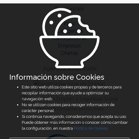
Secciones
Inicio
La Agencia
Candidatos/as
Empresas
Ofertas
Agencia autorizada
Información sobre Cookies
Este sitio web utiliza cookies propias y de terceros para
recopilar información que ayude a optimizar su
navegación web.
No se utilizan cookies para recoger información de
Agencia de Colocación 1600000091
carácter personal.
Si continúa navegando, consideramos que acepta su uso.
Colaboradores
Puede obtener más información o conocer cómo cambiar
la configuración, en nuestra
Política de Cookies
.