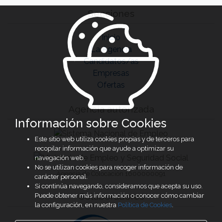
Secciones
Inicio
La Agencia
Candidatos/as
Empresas
Ofertas
Agencia autorizada
Información sobre Cookies
Este sitio web utiliza cookies propias y de terceros para
recopilar información que ayude a optimizar su
navegación web.
No se utilizan cookies para recoger información de
Agencia de Colocación 1600000091
carácter personal.
Si continúa navegando, consideramos que acepta su uso.
Colaboradores
Puede obtener más información o conocer cómo cambiar
la configuración, en nuestra
Política de Cookies
.