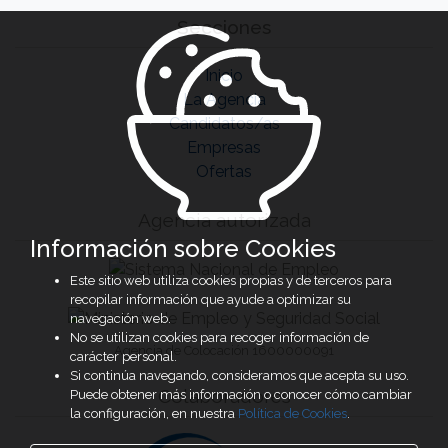
Secciones
Inicio
La Agencia
Candidatos/as
Empresas
Ofertas
Agencia autorizada
Información sobre Cookies
Este sitio web utiliza cookies propias y de terceros para
recopilar información que ayude a optimizar su
navegación web.
No se utilizan cookies para recoger información de
Agencia de Colocación 1600000091
carácter personal.
Si continúa navegando, consideramos que acepta su uso.
Colaboradores
Puede obtener más información o conocer cómo cambiar
la configuración, en nuestra
Política de Cookies
.