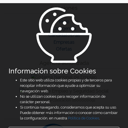
Secciones
Inicio
La Agencia
Candidatos/as
Empresas
Ofertas
Agencia autorizada
Información sobre Cookies
Este sitio web utiliza cookies propias y de terceros para
recopilar información que ayude a optimizar su
navegación web.
No se utilizan cookies para recoger información de
Agencia de Colocación 1600000091
carácter personal.
Si continúa navegando, consideramos que acepta su uso.
Colaboradores
Puede obtener más información o conocer cómo cambiar
la configuración, en nuestra
Política de Cookies
.