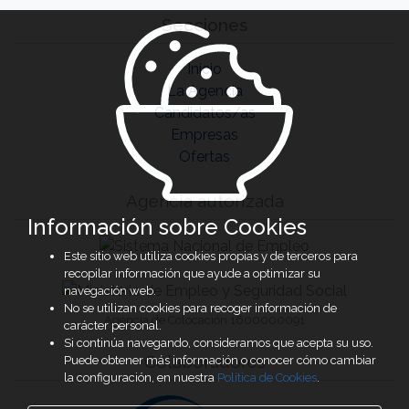
Secciones
Inicio
La Agencia
Candidatos/as
Empresas
Ofertas
Agencia autorizada
Información sobre Cookies
Este sitio web utiliza cookies propias y de terceros para
recopilar información que ayude a optimizar su
navegación web.
No se utilizan cookies para recoger información de
Agencia de Colocación 1600000091
carácter personal.
Si continúa navegando, consideramos que acepta su uso.
Colaboradores
Puede obtener más información o conocer cómo cambiar
la configuración, en nuestra
Política de Cookies
.