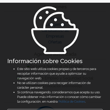
Secciones
Inicio
La Agencia
Candidatos/as
Empresas
Ofertas
Agencia autorizada
Información sobre Cookies
Este sitio web utiliza cookies propias y de terceros para
recopilar información que ayude a optimizar su
navegación web.
No se utilizan cookies para recoger información de
Agencia de Colocación 1600000091
carácter personal.
Si continúa navegando, consideramos que acepta su uso.
Colaboradores
Puede obtener más información o conocer cómo cambiar
la configuración, en nuestra
Política de Cookies
.