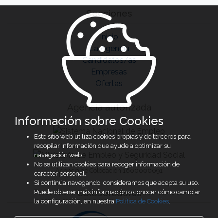
Secciones
Inicio
La Agencia
Candidatos/as
Empresas
Ofertas
Agencia autorizada
Información sobre Cookies
Este sitio web utiliza cookies propias y de terceros para
recopilar información que ayude a optimizar su
navegación web.
No se utilizan cookies para recoger información de
Agencia de Colocación 1600000091
carácter personal.
Si continúa navegando, consideramos que acepta su uso.
Colaboradores
Puede obtener más información o conocer cómo cambiar
la configuración, en nuestra
Política de Cookies
.