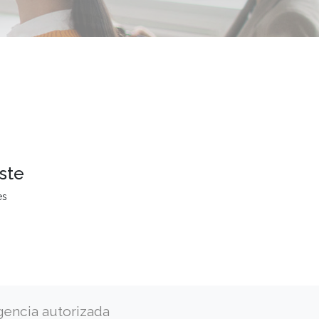
ste
es
gencia autorizada