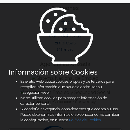
Secciones
Inicio
La Agencia
Candidatos/as
Empresas
Ofertas
Agencia autorizada
Información sobre Cookies
Este sitio web utiliza cookies propias y de terceros para
recopilar información que ayude a optimizar su
navegación web.
No se utilizan cookies para recoger información de
Agencia de Colocación 1600000091
carácter personal.
Si continúa navegando, consideramos que acepta su uso.
Colaboradores
Puede obtener más información o conocer cómo cambiar
la configuración, en nuestra
Política de Cookies
.