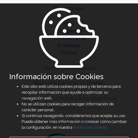
Secciones
Inicio
La Agencia
Candidatos/as
Empresas
Ofertas
Agencia autorizada
Información sobre Cookies
Este sitio web utiliza cookies propias y de terceros para
recopilar información que ayude a optimizar su
navegación web.
No se utilizan cookies para recoger información de
Agencia de Colocación 1600000091
carácter personal.
Si continúa navegando, consideramos que acepta su uso.
Colaboradores
Puede obtener más información o conocer cómo cambiar
la configuración, en nuestra
Política de Cookies
.