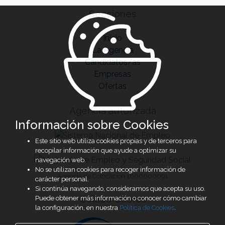
Secciones
Inicio
La Agencia
Candidatos/as
Empresas
Ofertas
Agencia autorizada
Información sobre Cookies
Este sitio web utiliza cookies propias y de terceros para
recopilar información que ayude a optimizar su
navegación web.
No se utilizan cookies para recoger información de
Agencia de Colocación 1600000091
carácter personal.
Si continúa navegando, consideramos que acepta su uso.
Colaboradores
Puede obtener más información o conocer cómo cambiar
la configuración, en nuestra
Política de Cookies
.