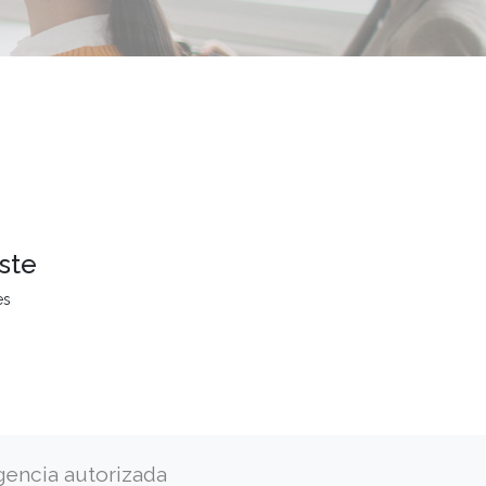
ste
es
gencia autorizada