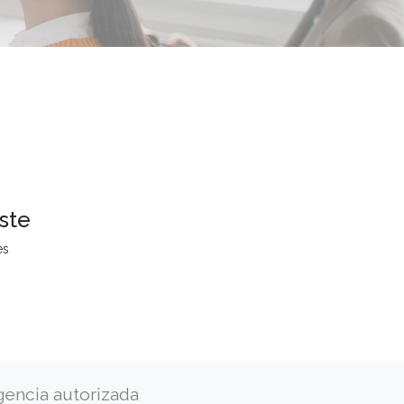
ste
es
gencia autorizada