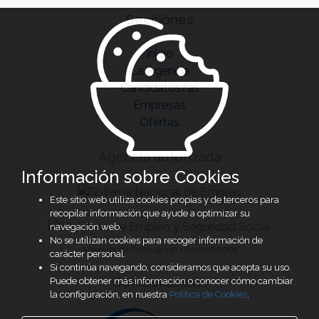
Secciones
Inicio
La Agencia
Candidatos/as
Empresas
Ofertas
Agencia autorizada
Información sobre Cookies
Este sitio web utiliza cookies propias y de terceros para
recopilar información que ayude a optimizar su
navegación web.
No se utilizan cookies para recoger información de
Agencia de Colocación 1600000091
carácter personal.
Si continúa navegando, consideramos que acepta su uso.
Colaboradores
Puede obtener más información o conocer cómo cambiar
la configuración, en nuestra
Política de Cookies
.