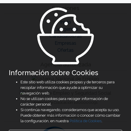
Secciones
Inicio
La Agencia
Candidatos/as
Empresas
Ofertas
Agencia autorizada
Información sobre Cookies
Este sitio web utiliza cookies propias y de terceros para
recopilar información que ayude a optimizar su
navegación web.
No se utilizan cookies para recoger información de
Agencia de Colocación 1600000091
carácter personal.
Si continúa navegando, consideramos que acepta su uso.
Colaboradores
Puede obtener más información o conocer cómo cambiar
la configuración, en nuestra
Política de Cookies
.